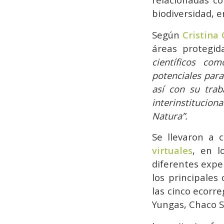
biodiversidad, e
Según
Cristina
áreas protegid
científicos com
potenciales para
así con su trab
interinstitucio
Natura”.
Se llevaron a
virtuales
, en l
diferentes exper
los principales
las cinco ecorr
Yungas, Chaco S