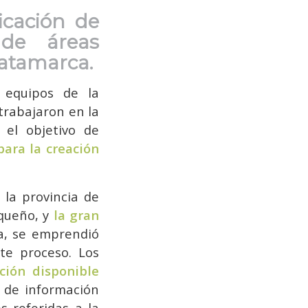
ficación de
 de áreas
Catamarca.
 equipos de la
trabajaron en la
 el objetivo de
para la creación
 la provincia de
rqueño, y
la gran
a, se emprendió
ste proceso. Los
ción disponible
s de información
s referidas a la