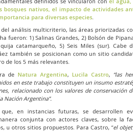
undamentales definidos se vincularon con
el agua, 
s bosques nativos, el impacto de actividades ant
importancia para diversas especies
.
el análisis multicriterio, las áreas priorizadas c
a fueron: 1) Salinas Grandes, 2) Bolsón de Pipana
nquija catamarqueño, 5) Seis Miles (sur). Cabe 
áez también se posicionan como un sitio candidat
o de los 5 más relevantes.
ora de
Natura Argen
tina
,
Lucila Castro
,
“las he
idos en este trabajo constituyen un insumo estraté
es, relacionado con los valores de conservación d
a Nación Argentina”.
que, en instancias futuras, se desarrollen e
anera conjunta con actores claves, sobre la fac
s, u otros sitios propuestos. Para Castro, “
el obje