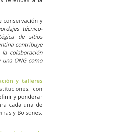
e conservación y
rdajes técnico-
tégica de sitios
entina contribuye
 la colaboración
N y una ONG como
ción y talleres
tituciones, con
efinir y ponderar
para cada una de
rras y Bolsones,