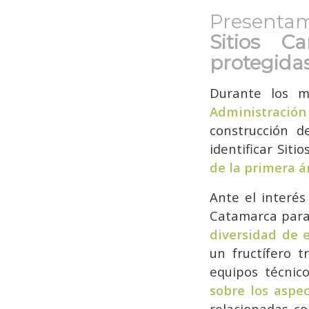
Presentam
Sitios C
protegidas
Durante los m
Administración
construcción 
identificar Sit
de la primera á
Ante el interés
Catamarca para
diversidad de 
un fructífero t
equipos técnic
sobre los aspec
relacionadas co