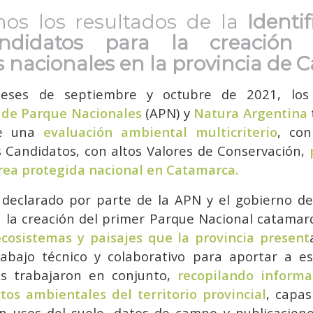
os los resultados de la
Identi
andidatos para la creación
 nacionales en la provincia de 
eses de septiembre y octubre de 2021, los
 de Parque Nacionales
(APN) y
Natura Argentina
de una
evaluación ambiental multicriterio
, con
ios Candidatos, con altos Valores de Conservación,
rea protegida nacional en Catamarca.
 declarado por parte de la APN y el gobierno de
 la creación del primer Parque Nacional catama
ecosistemas y paisajes que la provincia present
rabajo técnico y colaborativo para aportar a e
os trabajaron en conjunto,
recopilando informa
tos ambientales del territorio provincial
, capa
n usos del suelo, datos de campo y publicacione