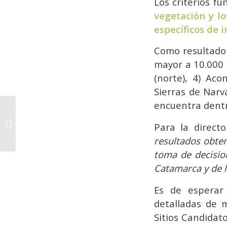
Los criterios f
vegetación y lo
específicos de 
Como resultado d
mayor a 10.000 h
(norte), 4) Aco
Sierras de Narv
encuentra dentr
Arquitectura y
ambiente, el desafío
Para la direct
de habitar más
resultados obten
sustentable
toma de decision
Catamarca y de l
Es de esperar 
detalladas de m
Sitios Candidato