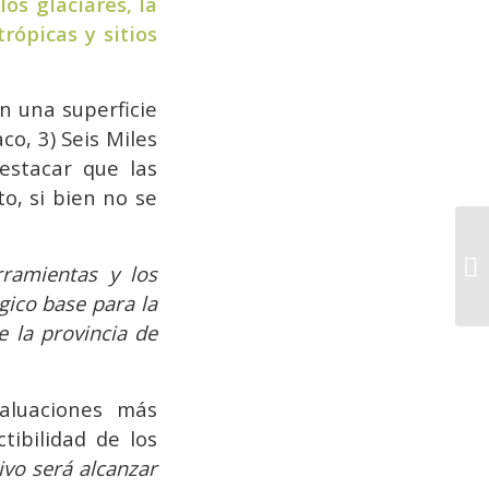
los glaciares, la
rópicas y sitios
on una superficie
co, 3) Seis Miles
destacar que las
o, si bien no se
Nu
rramientas y los
na
gico base para la
e la provincia de
valuaciones más
tibilidad de los
tivo será alcanzar