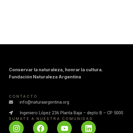
Conservar la naturaleza, honrar la cultura.
Fundación Naturaleza Argentina
CONTACTO
info@naturaargentina.org
Ingeniero López 236 Planta Baja – depto B – CP 5000
SUMATE A NUESTRA COMUNIDAD
I
F
Y
L
n
a
o
i