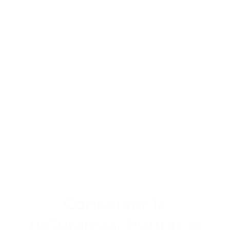
Ir
al
contenido
Conservar la
naturaleza, honrar la