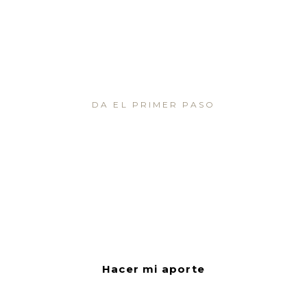
DA EL PRIMER PASO
Sumate a proteger
lo irremplazable
Tu aporte sostiene proyectos de conservación,
investigación de especies y el desarrollo de medios de
vida sostenibles, junto a comunidades locales.
Hacer mi aporte