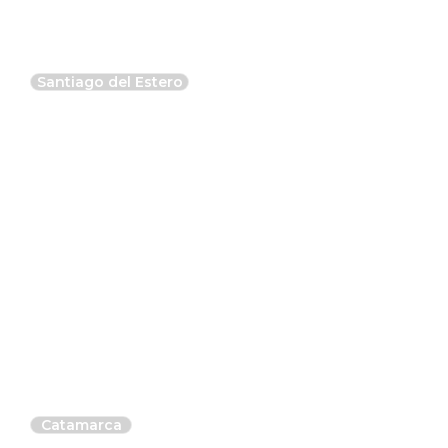
Santiago del Estero
Bañados del Río Dulce
Catamarca
Sierras de Ambato