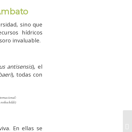
 Ambato
rsidad, sino que
cursos hídricos
soro invaluable.
s antisensis
), el
baeri
), todas con
ternacional:
rothschildi)
iva. En ellas se