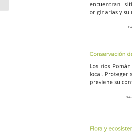
encuentran sit
experiencia de
conservación...
originarias y su
Est
Conservación de
Los ríos Pomán 
local. Proteger
previene su con
Pato
Flora y ecosiste