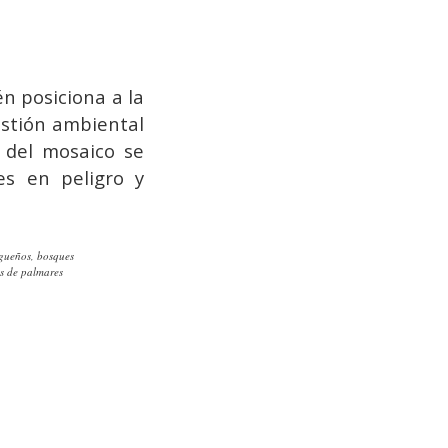
n posiciona a la
estión ambiental
 del mosaico se
es en peligro y
ngueños, bosques
as de palmares