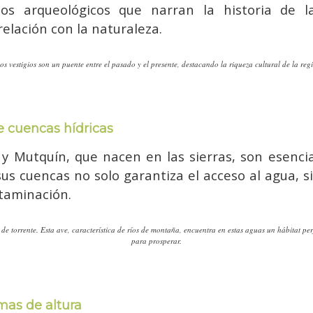
ios arqueológicos que narran la historia de 
 relación con la naturaleza.
os vestigios son un puente entre el pasado y el presente, destacando la riqueza cultural de la reg
 cuencas hídricas
y Mutquín, que nacen en las sierras, son esencia
 sus cuencas no solo garantiza el acceso al agua, 
taminación.
 de torrente. Esta ave, característica de ríos de montaña, encuentra en estas aguas un hábitat per
para prosperar.
mas de altura