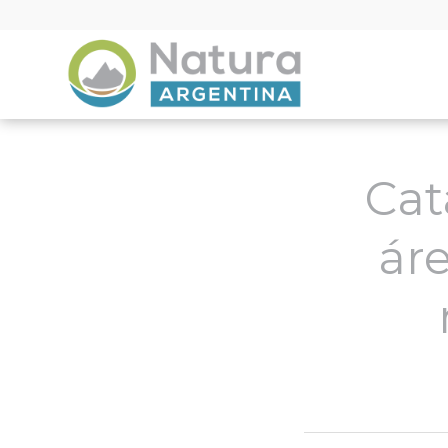
Cat
ár