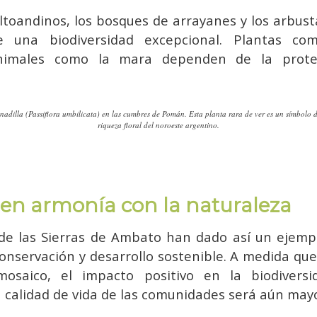
altoandinos, los bosques de arrayanes y los arbus
e una biodiversidad excepcional. Plantas c
imales como la mara dependen de la protec
nadilla (Passiflora umbilicata) en las cumbres de Pomán. Esta planta rara de ver es un símbolo d
riqueza floral del noroeste argentino.
 en armonía con la naturaleza
de las Sierras de Ambato han dado así un ejemp
onservación y desarrollo sostenible. A medida qu
saico, el impacto positivo en la biodiversi
a calidad de vida de las comunidades será aún mayo