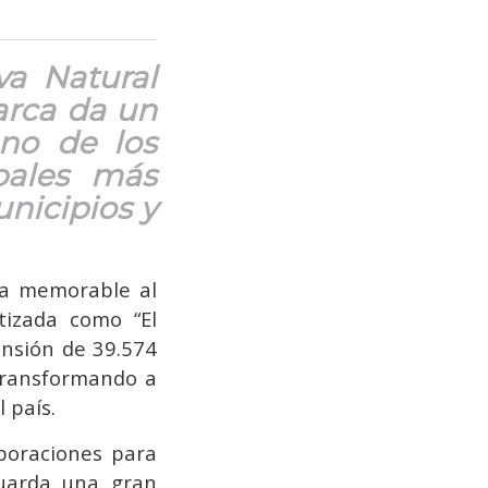
va Natural
arca da un
uno de los
pales más
nicipios y
ada memorable al
tizada como “El
ensión de 39.574
 transformando a
 país.
aboraciones para
guarda una gran