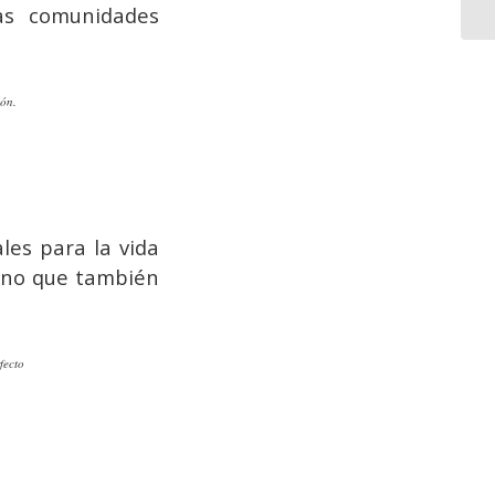
las comunidades
ión.
les para la vida
sino que también
fecto