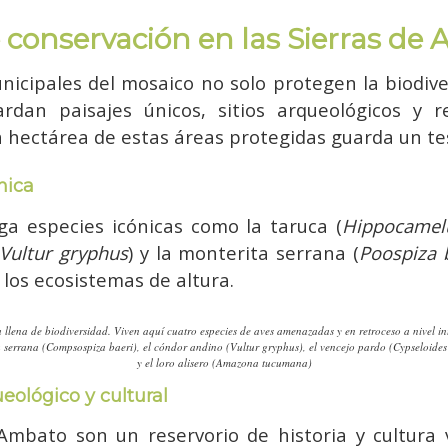
 conservación en las Sierras de
nicipales del mosaico no solo protegen la biodive
rdan paisajes únicos, sitios arqueológicos y re
a hectárea de estas áreas protegidas guarda un te
nica
ga especies icónicas como la taruca (
Hippocamelu
Vultur gryphus
) y la monterita serrana (
Poospiza 
n los ecosistemas de altura.
 llena de biodiversidad. Viven aquí cuatro especies de aves amenazadas y en retroceso a nivel in
a serrana (Compsospiza baeri), el cóndor andino (Vultur gryphus), el vencejo pardo (Cypseloides 
y el loro alisero (Amazona tucumana)
eológico y cultural
Ambato son un reservorio de historia y cultura v