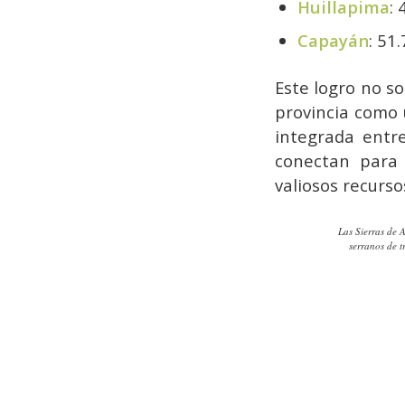
Huillapima
:
Capayán
: 51
Este logro no s
provincia como 
integrada entr
conectan para 
valiosos recurso
Las Sierras de 
serranos de t