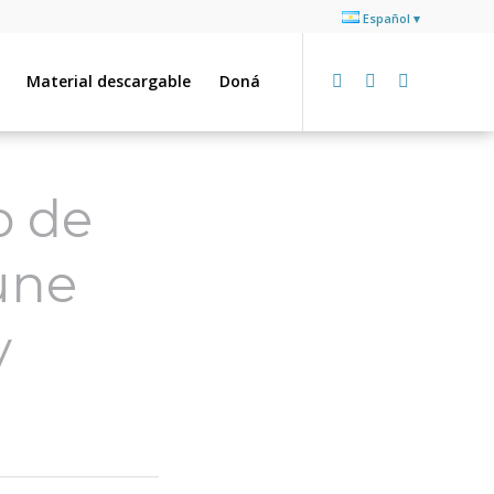
Español
Material descargable
Doná
o de
une
y