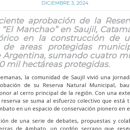
DICIEMBRE 3, 2024
ciente aprobación de la Reser
 “El Manchao” en Saujil, Catam
órico en la construcción de 
 de areas protegidas munici
 Argentina, sumando cuatro mu
0 mil hectáreas protegidas.
semanas, la comunidad de Saujil vivió una jorn
robación de su Reserva Natural Municipal, bau
nor al cerro principal de la región. Con una ext
 reserva se suma al esfuerzo colectivo que está
Ambato en un espacio de conservación pionero en el
ción de una serie de debates, propuestas y col
ierras de Ambato, un cordón serrano que res