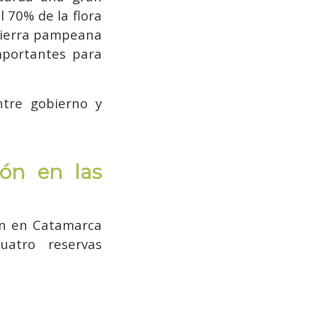
 70% de la flora
a sierra pampeana
mportantes para
ntre gobierno y
ión en las
ión en Catamarca
uatro reservas