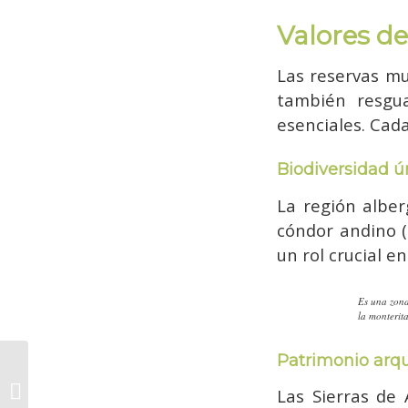
Valores de
Las reservas mu
también resgua
esenciales. Cad
Biodiversidad ú
La región alber
cóndor andino (
un rol crucial e
Es una zona
la monterit
Patrimonio arqu
Educación ambiental
en las Sierras de
Las Sierras de 
Famatina: una