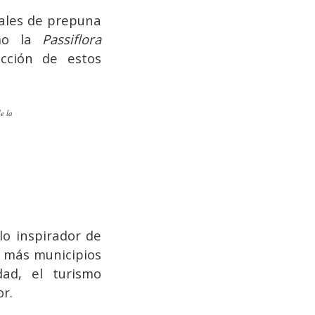
tales de prepuna
omo la
Passiflora
ción de estos
e la
lo inspirador de
e más municipios
dad, el turismo
r.