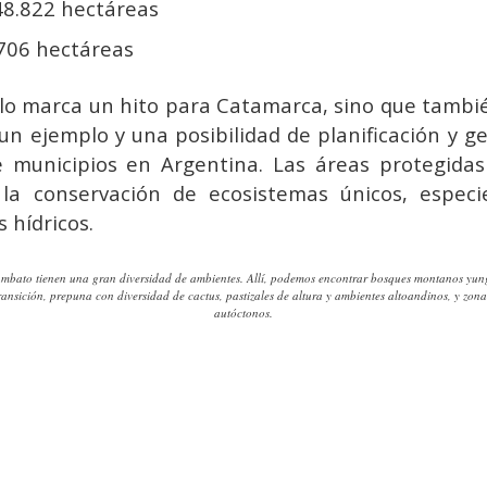
 48.822 hectáreas
.706 hectáreas
olo marca un hito para Catamarca, sino que tambié
un ejemplo y una posibilidad de planificación y g
e municipios en Argentina. Las áreas protegidas
la conservación de ecosistemas únicos, especi
s hídricos.
Ambato tienen una gran diversidad de ambientes. Allí, podemos encontrar bosques montanos yu
ransición, prepuna con diversidad de cactus, pastizales de altura y ambientes altoandinos, y zon
autóctonos.