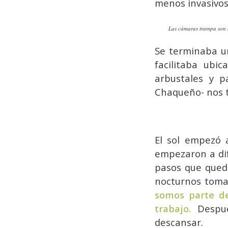
menos invasivos
Las cámaras trampa son d
Se terminaba u
facilitaba ubi
arbustales y pa
Chaqueño- nos 
El sol empezó a
empezaron a dif
pasos que queda
nocturnos tom
somos parte de
trabajo.
Después
descansar.