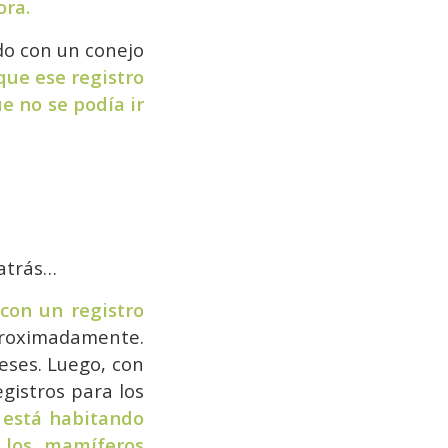
ora.
do con un conejo
que ese registro
e no se podía ir
 atrás…
con un registro
proximadamente.
eses. Luego, con
gistros para los
 está habitando
 los mamíferos