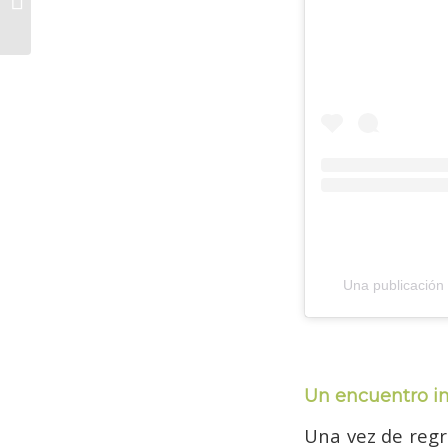
conservar su
diversidad biológica y
valores ...
Una publicación
Un encuentro i
Una vez de regr