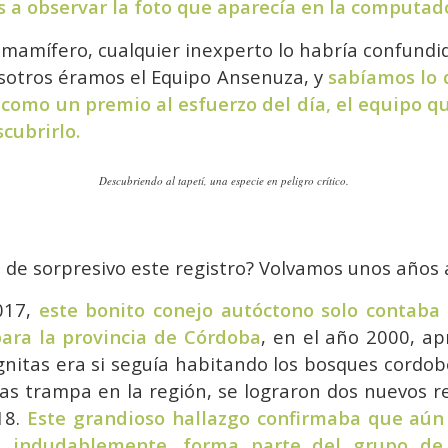
s a observar la foto que aparecía en la computad
 mamífero, cualquier inexperto lo habría confundi
sotros éramos el Equipo Ansenuza, y
sabíamos lo 
a como un premio al esfuerzo del día, el equipo qu
cubrirlo.
Descubriendo al tapetí, una especie en peligro crítico.
e de sorpresivo este registro? Volvamos unos años
017,
este bonito conejo autóctono solo contaba 
ra la provincia de Córdoba
, en el año 2000, a
gnitas era si seguía habitando los bosques cordob
as trampa en la región, se lograron dos nuevos re
18.
Este grandioso hallazgo confirmaba que aún
, indudablemente, forma parte del grupo de