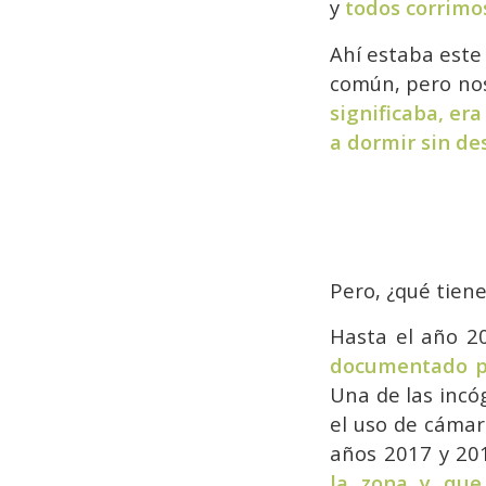
y
todos corrimo
Ahí estaba este
común, pero no
significaba, er
a dormir sin des
Pero, ¿qué tien
Hasta el año 2
documentado pa
Una de las incó
el uso de cámar
años 2017 y 20
la zona y que