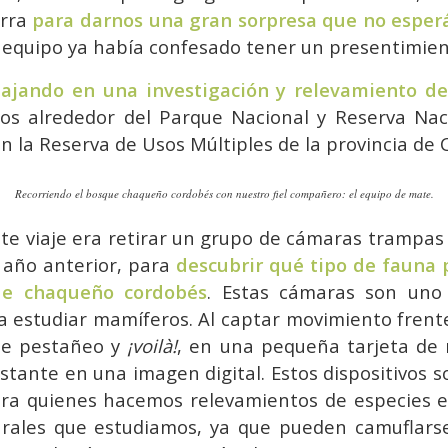
erra
para darnos una gran sorpresa que no espe
equipo ya había confesado tener un presentimien
bajando en una investigación y relevamiento d
tos alrededor del Parque Nacional y Reserva Nac
 la Reserva de Usos Múltiples de la provincia de 
Recorriendo el bosque chaqueño cordobés con nuestro fiel compañero: el equipo de mate.
este viaje era retirar un grupo de cámaras trampas
l año anterior, para
descubrir qué tipo de fauna 
e chaqueño cordobés
. Estas cámaras son uno
ra estudiar mamíferos. Al captar movimiento frente
le pestañeo y
¡voilà!
, en una pequeña tarjeta de
tante en una imagen digital. Estos dispositivos s
ra quienes hacemos relevamientos de especies e
rales que estudiamos, ya que pueden camuflars