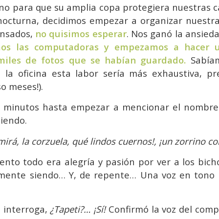
no para que su amplia copa protegiera nuestras ca
 nocturna, decidimos empezar a organizar nuestr
ansados,
no quisimos esperar
. Nos ganó la ansied
os las computadoras y empezamos a hacer u
miles de fotos que se habían guardado.
Sabíam
la oficina esta labor sería más exhaustiva, pr
so meses!).
e minutos hasta empezar a mencionar el nombre 
iendo.
¡mirá, la corzuela, qué lindos cuernos!, ¡un zorrino 
to todo era alegría y pasión por ver a los bicho
mente siendo… Y, de repente… Una voz en tono a
interroga,
¿Tapeti?… ¡Sí!
Confirmó la voz del comp