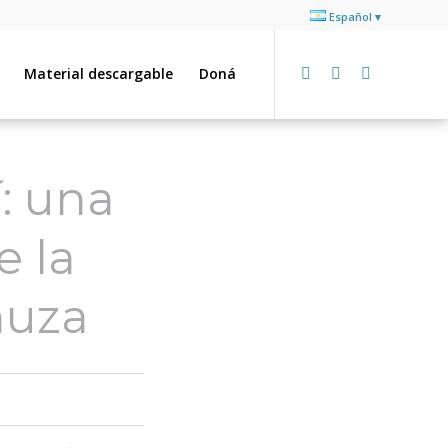
Español
Material descargable
Doná
í: una
e la
nuza