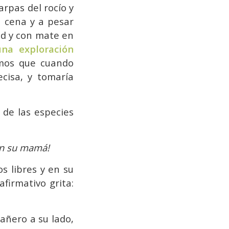
rpas del rocío y
a cena y a pesar
ad y con mate en
na exploración
os que cuando
ecisa, y tomaría
de las especies
con su mamá!
s libres y en su
firmativo grita:
añero a su lado,