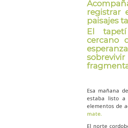
Acompañan
registrar
paisajes t
El tapet
cercano d
esperanza
sobreviv
fragmentac
Esa mañana de 
estaba listo a
elementos de 
mate.
El norte cordob