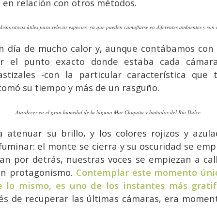
 en relación con otros métodos.
ispositivos útiles para relevar especies, ya que pueden camuflarse en diferentes ambientes y son
n día de mucho calor y, aunque contábamos con
car el punto exacto donde estaba cada cámara
stizales -con la particular característica que
tomó su tiempo y más de un rasguño.
Atardecer en el gran humedal de la laguna Mar Chiquita y bañados del Río Dulce.
 atenuar su brillo, y los colores rojizos y azula
uminar: el monte se cierra y su oscuridad se empi
n por detrás, nuestras voces se empiezan a call
an protagonismo.
Contemplar este momento únic
 lo mismo, es uno de los instantes más gratif
 de recuperar las últimas cámaras, era moment