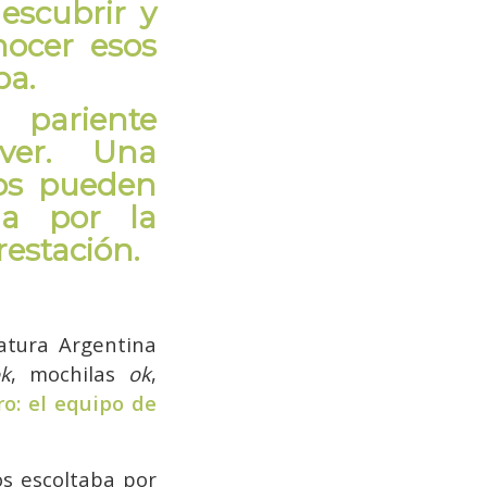
scubrir y
nocer esos
ba.
 pariente
 ver. Una
os pueden
da por la
restación.
atura Argentina
k
, mochilas
ok
,
o: el equipo de
os escoltaba por