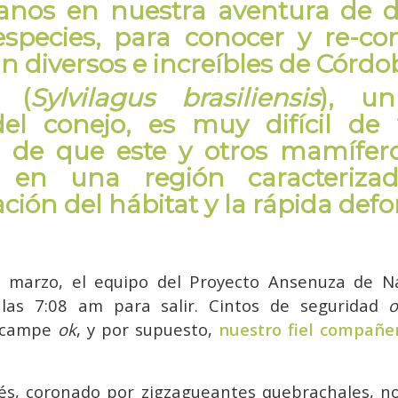
os en nuestra aventura de de
 especies, para conocer y re-co
an diversos e increíbles de Córdo
í (
Sylvilagus brasiliensis
), un
el conejo, es muy difícil de
 de que este y otros mamífer
ir en una región caracteriza
ión del hábitat y la rápida defo
marzo, el equipo del Proyecto Ansenuza de N
 las 7:08 am para salir. Cintos de seguridad
o
acampe
ok
, y por supuesto,
nuestro fiel compañer
és, coronado por zigzagueantes quebrachales, n